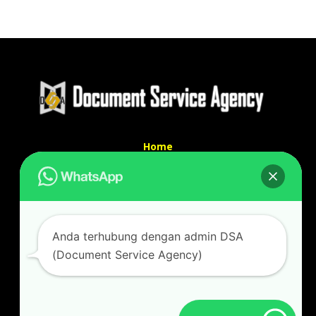
Home
Tentang Kami
Services
Kontak Kami
Kontak kami
Anda terhubung dengan admin DSA
Alamat kantor :
(Document Service Agency)
Jl Swadaya Pam No 6 Rt 006 Rw 007 Jatinegara,
Cakung, Jakarta Timur 13930
(Dekat Mesjid Al Marzukiyah Swadaya Pam)
No hp/ telpon :
087887631193 / 021 48671259