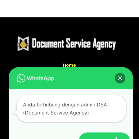
Home
Tentang Kami
Services
Kontak Kami
Kontak kami
Anda terhubung dengan admin DSA
Alamat kantor :
(Document Service Agency)
Jl Swadaya Pam No 6 Rt 006 Rw 007 Jatinegara,
Cakung, Jakarta Timur 13930
(Dekat Mesjid Al Marzukiyah Swadaya Pam)
No hp/ telpon :
087887631193 / 021 48671259