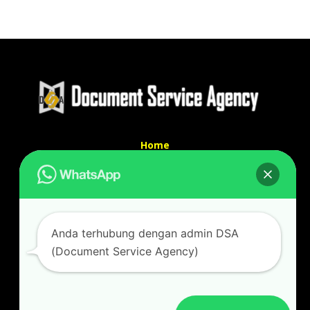
Home
Tentang Kami
Services
Kontak Kami
Kontak kami
Anda terhubung dengan admin DSA
Alamat kantor :
(Document Service Agency)
Jl Swadaya Pam No 6 Rt 006 Rw 007 Jatinegara,
Cakung, Jakarta Timur 13930
(Dekat Mesjid Al Marzukiyah Swadaya Pam)
No hp/ telpon :
087887631193 / 021 48671259