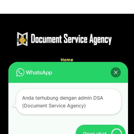
Home
Tentang Kami
Services
Kontak Kami
Kontak kami
Anda terhubung dengan admin DSA
Alamat kantor :
(Document Service Agency)
Jl Swadaya Pam No 6 Rt 006 Rw 007 Jatinegara,
Cakung, Jakarta Timur 13930
(Dekat Mesjid Al Marzukiyah Swadaya Pam)
No hp/ telpon :
087887631193 / 021 48671259
Open chat