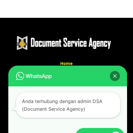
Home
Tentang Kami
Services
Kontak Kami
Kontak kami
Anda terhubung dengan admin DSA
Alamat kantor :
(Document Service Agency)
Jl Swadaya Pam No 6 Rt 006 Rw 007 Jatinegara,
Cakung, Jakarta Timur 13930
(Dekat Mesjid Al Marzukiyah Swadaya Pam)