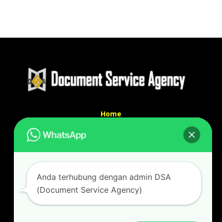
Home
Tentang Kami
Services
Kontak Kami
Kontak kami
Anda terhubung dengan admin DSA
Alamat kantor :
(Document Service Agency)
Jl Swadaya Pam No 6 Rt 006 Rw 007 Jatinegara,
Cakung, Jakarta Timur 13930
(Dekat Mesjid Al Marzukiyah Swadaya Pam)