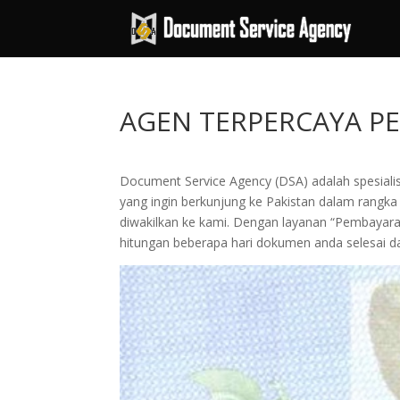
AGEN TERPERCAYA PE
Document Service Agency (DSA) adalah spesialis
yang ingin berkunjung ke Pakistan dalam rangka w
diwakilkan ke kami. Dengan layanan “Pembay
hitungan beberapa hari dokumen anda selesai da