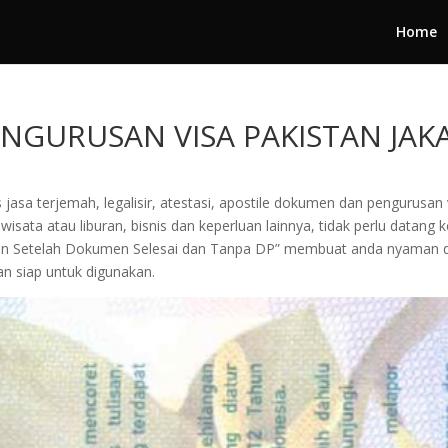
Home
NGURUSAN VISA PAKISTAN JAK
 jasa terjemah, legalisir, atestasi, apostile dokumen dan pengurusa
isata atau liburan, bisnis dan keperluan lainnya, tidak perlu datang 
aran Setelah Dokumen Selesai dan Tanpa DP” membuat anda nyaman
n siap untuk digunakan.