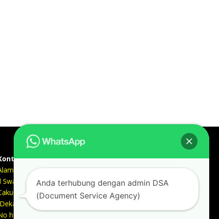
Kontak kami
Alamat kantor :
Jl Swadaya Pam No 6 Rt 006 Rw 007 Jatinegara,
Anda terhubung dengan admin DSA
Cakung, Jakarta Timur 13930
(Document Service Agency)
(Dekat Mesjid Al Marzukiyah Swadaya Pam)
No hp/ telpon :
087887631193 / 021 48671259