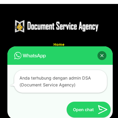
Home
Tentang Kami
Services
Kontak Kami
Kontak kami
Anda terhubung dengan admin DSA
Alamat kantor :
(Document Service Agency)
Jl Swadaya Pam No 6 Rt 006 Rw 007 Jatinegara,
Cakung, Jakarta Timur 13930
(Dekat Mesjid Al Marzukiyah Swadaya Pam)
No hp/ telpon :
087887631193 / 021 48671259
Open chat
Email :
documentsserviceagency@gmail.com