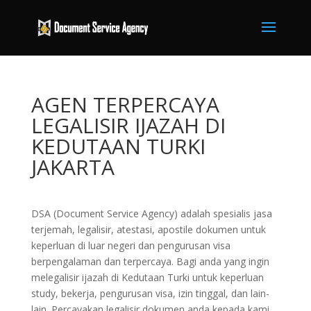
AGEN TERPERCAYA
LEGALISIR IJAZAH DI
KEDUTAAN TURKI
JAKARTA
DSA (Document Service Agency) adalah spesialis jasa
terjemah, legalisir, atestasi, apostile dokumen untuk
keperluan di luar negeri dan pengurusan visa
berpengalaman dan terpercaya. Bagi anda yang ingin
melegalisir ijazah di Kedutaan Turki untuk keperluan
study, bekerja, pengurusan visa, izin tinggal, dan lain-
lain. Percayakan legalisir dokumen anda kepada kami,