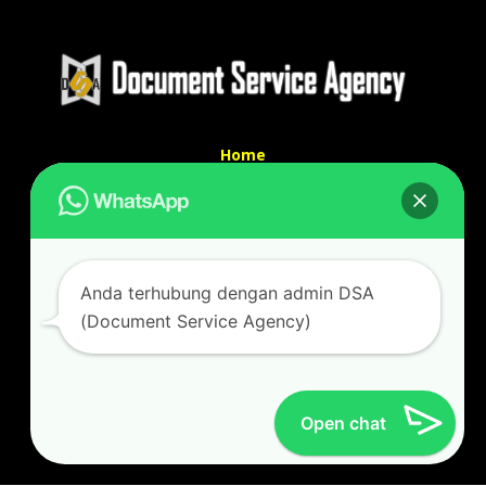
Home
Tentang Kami
Services
Kontak Kami
Kontak kami
Anda terhubung dengan admin DSA
Alamat kantor :
(Document Service Agency)
Jl Swadaya Pam No 6 Rt 006 Rw 007 Jatinegara,
Cakung, Jakarta Timur 13930
(Dekat Mesjid Al Marzukiyah Swadaya Pam)
No hp/ telpon :
087887631193 / 021 48671259
Open chat
Email :
documentsserviceagency@gmail.com