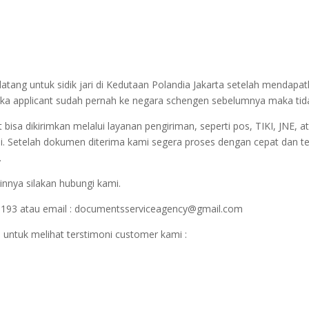
datang untuk sidik jari di Kedutaan Polandia Jakarta setelah mendapat
jika applicant sudah pernah ke negara schengen sebelumnya maka tidak 
sa dikirimkan melalui layanan pengiriman, seperti pos, TIKI, JNE, at
i. Setelah dokumen diterima kami segera proses dengan cepat dan t
.
innya silakan hubungi kami.
1193 atau email : documentsserviceagency@gmail.com
 untuk melihat terstimoni customer kami :