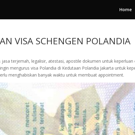
Home
N VISA SCHENGEN POLANDIA
jasa terjemah, legalisir, atestasi, apostile dokumen untuk keperluan 
gin mengurus visa Polandia di Kedutaan Polandia Jakarta untuk keperlu
 perlu menghabiskan banyak waktu untuk membuat appointment.