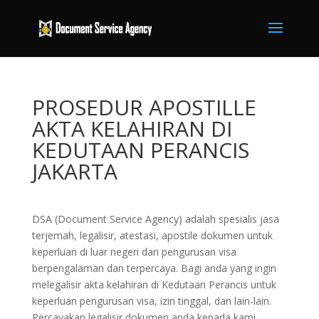
PROSEDUR APOSTILLE
AKTA KELAHIRAN DI
KEDUTAAN PERANCIS
JAKARTA
DSA (Document Service Agency) adalah spesialis jasa
terjemah, legalisir, atestasi, apostile dokumen untuk
keperluan di luar negeri dan pengurusan visa
berpengalaman dan terpercaya. Bagi anda yang ingin
melegalisir akta kelahiran di Kedutaan Perancis untuk
keperluan pengurusan visa, izin tinggal, dan lain-lain.
Percayakan legalisir dokumen anda kepada kami,