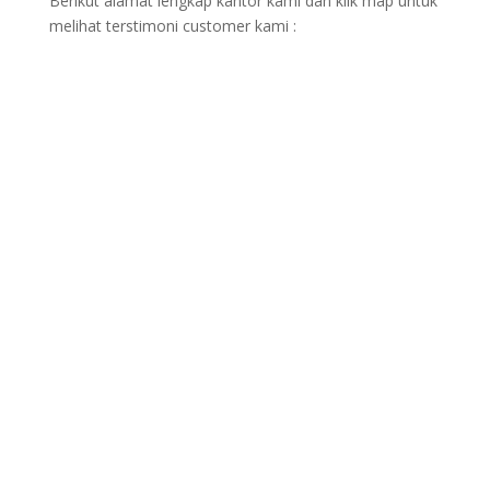
Berikut alamat lengkap kantor kami dan klik map untuk
melihat terstimoni customer kami :