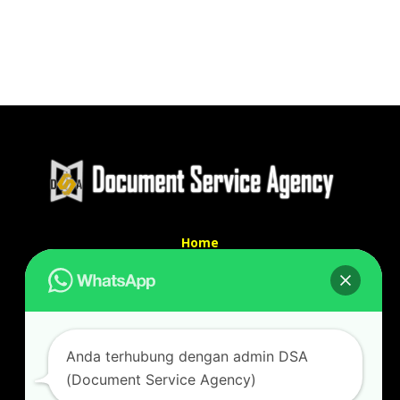
Home
Tentang Kami
Services
Kontak Kami
Kontak kami
Anda terhubung dengan admin DSA
Alamat kantor :
(Document Service Agency)
Jl Swadaya Pam No 6 Rt 006 Rw 007 Jatinegara,