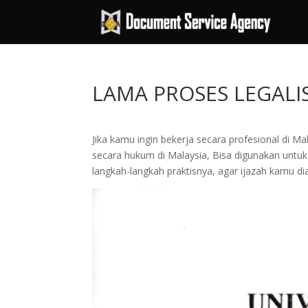
LAMA PROSES LEGALIS
Jika kamu ingin bekerja secara profesional di M
secara hukum di Malaysia, Bisa digunakan untuk
langkah-langkah praktisnya, agar ijazah kamu di