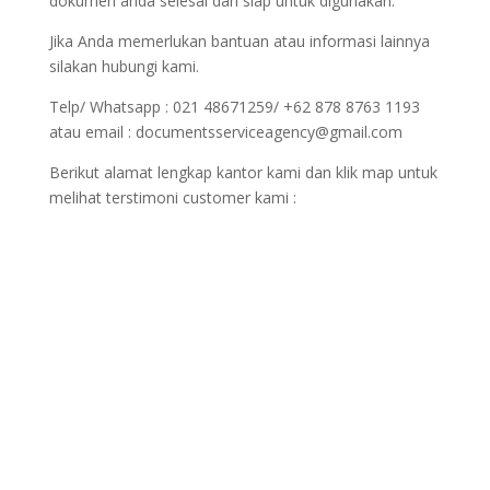
dokumen anda selesai dan siap untuk digunakan.
Jika Anda memerlukan bantuan atau informasi lainnya
silakan hubungi kami.
Telp/ Whatsapp : 021 48671259/ +62 878 8763 1193
atau email : documentsserviceagency@gmail.com
Berikut alamat lengkap kantor kami dan klik map untuk
melihat terstimoni customer kami :