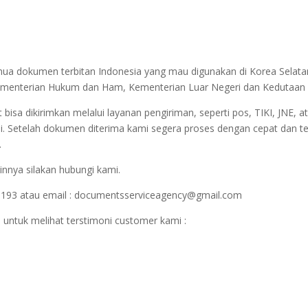
emua dokumen terbitan Indonesia yang mau digunakan di Korea Selata
r Kementerian Hukum dan Ham, Kementerian Luar Negeri dan Kedutaan 
sa dikirimkan melalui layanan pengiriman, seperti pos, TIKI, JNE, at
i. Setelah dokumen diterima kami segera proses dengan cepat dan t
.
innya silakan hubungi kami.
1193 atau email : documentsserviceagency@gmail.com
 untuk melihat terstimoni customer kami :