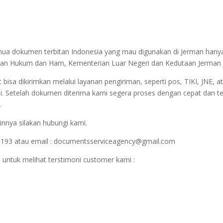
semua dokumen terbitan Indonesia yang mau digunakan di Jerman hany
terian Hukum dan Ham, Kementerian Luar Negeri dan Kedutaan Jerman 
sa dikirimkan melalui layanan pengiriman, seperti pos, TIKI, JNE, at
i. Setelah dokumen diterima kami segera proses dengan cepat dan t
.
innya silakan hubungi kami.
1193 atau email : documentsserviceagency@gmail.com
 untuk melihat terstimoni customer kami :