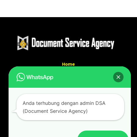
Home
Tentang Kami
Services
Kontak Kami
Kontak kami
Anda terhubung dengan admin DSA
Alamat kantor :
(Document Service Agency)
Jl Swadaya Pam No 6 Rt 006 Rw 007 Jatinegara,
Cakung, Jakarta Timur 13930
(Dekat Mesjid Al Marzukiyah Swadaya Pam)
No hp/ telpon :
087887631193 / 021 48671259