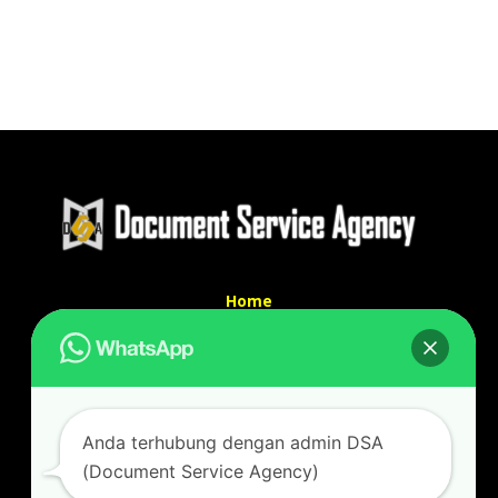
Home
Tentang Kami
Services
Kontak Kami
Kontak kami
Anda terhubung dengan admin DSA
Alamat kantor :
(Document Service Agency)
Jl Swadaya Pam No 6 Rt 006 Rw 007 Jatinegara,