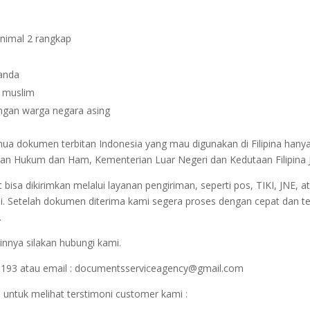
inimal 2 rangkap
janda
n muslim
dengan warga negara asing
emua dokumen terbitan Indonesia yang mau digunakan di Filipina hany
erian Hukum dan Ham, Kementerian Luar Negeri dan Kedutaan Filipina 
sa dikirimkan melalui layanan pengiriman, seperti pos, TIKI, JNE, at
i. Setelah dokumen diterima kami segera proses dengan cepat dan t
.
innya silakan hubungi kami.
1193 atau email : documentsserviceagency@gmail.com
 untuk melihat terstimoni customer kami :