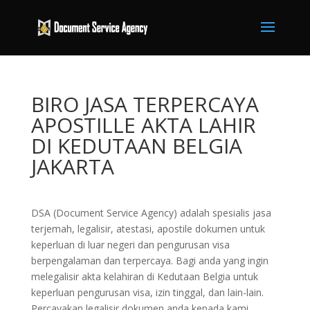
BIRO JASA TERPERCAYA
APOSTILLE AKTA LAHIR
DI KEDUTAAN BELGIA
JAKARTA
DSA (Document Service Agency) adalah spesialis jasa
terjemah, legalisir, atestasi, apostile dokumen untuk
keperluan di luar negeri dan pengurusan visa
berpengalaman dan terpercaya. Bagi anda yang ingin
melegalisir akta kelahiran di Kedutaan Belgia untuk
keperluan pengurusan visa, izin tinggal, dan lain-lain.
Percayakan legalisir dokumen anda kepada kami,