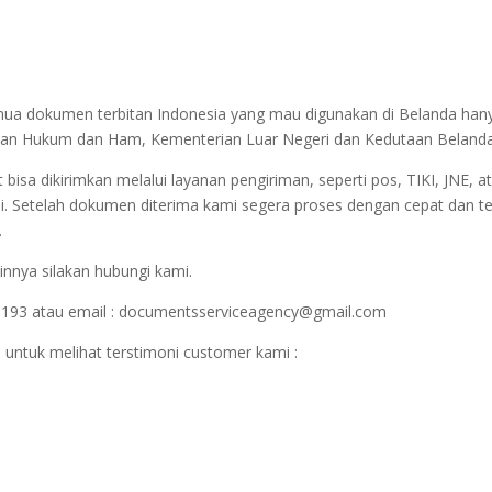
semua dokumen terbitan Indonesia yang mau digunakan di Belanda han
terian Hukum dan Ham, Kementerian Luar Negeri dan Kedutaan Belanda
sa dikirimkan melalui layanan pengiriman, seperti pos, TIKI, JNE, at
i. Setelah dokumen diterima kami segera proses dengan cepat dan t
.
innya silakan hubungi kami.
1193 atau email : documentsserviceagency@gmail.com
 untuk melihat terstimoni customer kami :