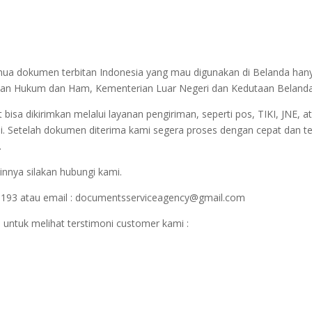
semua dokumen terbitan Indonesia yang mau digunakan di Belanda han
terian Hukum dan Ham, Kementerian Luar Negeri dan Kedutaan Belanda
sa dikirimkan melalui layanan pengiriman, seperti pos, TIKI, JNE, at
i. Setelah dokumen diterima kami segera proses dengan cepat dan t
.
innya silakan hubungi kami.
1193 atau email : documentsserviceagency@gmail.com
 untuk melihat terstimoni customer kami :