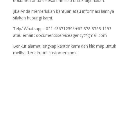
dokumen anda selesai dan siap untuk digunakan.
Jika Anda memerlukan bantuan atau informasi lainnya
silakan hubungi kami.
Telp/ Whatsapp : 021 48671259/ +62 878 8763 1193
atau email : documentsserviceagency@gmail.com
Berikut alamat lengkap kantor kami dan klik map untuk
melihat terstimoni customer kami :