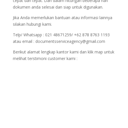
cepat dan tepat. Dan dalam hitungan beberapa hari
dokumen anda selesai dan siap untuk digunakan.
Jika Anda memerlukan bantuan atau informasi lainnya
silakan hubungi kami.
Telp/ Whatsapp : 021 48671259/ +62 878 8763 1193
atau email : documentsserviceagency@gmail.com
Berikut alamat lengkap kantor kami dan klik map untuk
melihat terstimoni customer kami :