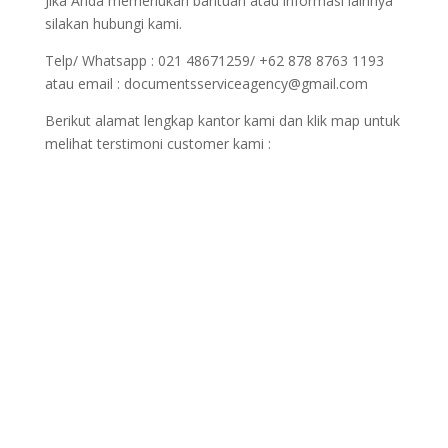
Jika Anda memerlukan bantuan atau informasi lainnya
silakan hubungi kami.
Telp/ Whatsapp : 021 48671259/ +62 878 8763 1193
atau email : documentsserviceagency@gmail.com
Berikut alamat lengkap kantor kami dan klik map untuk
melihat terstimoni customer kami :