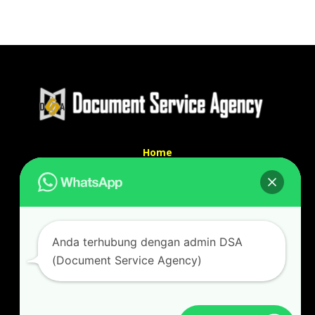
Home
Tentang Kami
Services
Kontak Kami
Kontak kami
Anda terhubung dengan admin DSA
Alamat kantor :
(Document Service Agency)
Jl Swadaya Pam No 6 Rt 006 Rw 007 Jatinegara,
Cakung, Jakarta Timur 13930
(Dekat Mesjid Al Marzukiyah Swadaya Pam)