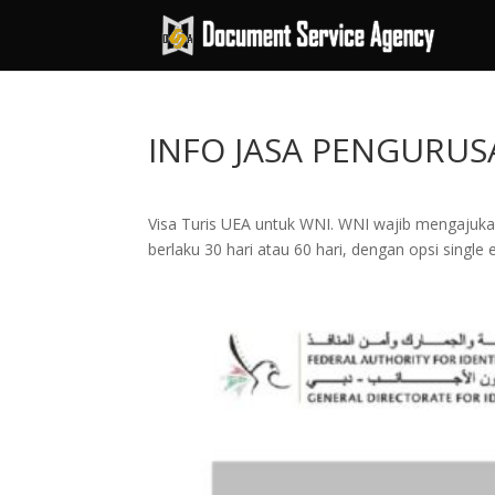
INFO JASA PENGURUS
Visa Turis UEA untuk WNI. WNI wajib mengajukan
berlaku 30 hari atau 60 hari, dengan opsi single e