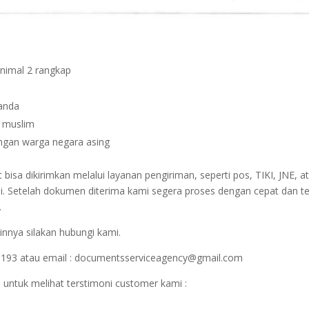
inimal 2 rangkap
janda
n muslim
dengan warga negara asing
sa dikirimkan melalui layanan pengiriman, seperti pos, TIKI, JNE, at
i. Setelah dokumen diterima kami segera proses dengan cepat dan t
.
innya silakan hubungi kami.
1193 atau email : documentsserviceagency@gmail.com
 untuk melihat terstimoni customer kami :